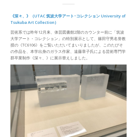
《深々、》（UTAC 筑波大学アート･コレクション University of
Tsukuba Art Collection）
芸術系では昨年12月来、体芸図書館2階のカウンター前に「筑波
大学アート・コレクション」の特別展示として、篠田守男名誉教
授の《TC6106》をご覧いただいてまいりましたが、このたびそ
の作品を、本学出身のガラス作家、遠藤章子氏による芸術専門学
群卒業制作《深々、》に展示替えしました。