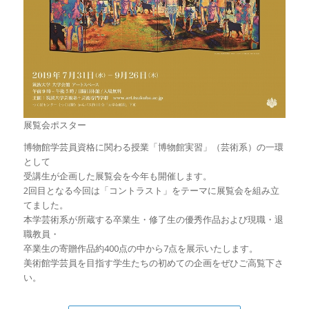
展覧会ポスター
博物館学芸員資格に関わる授業「博物館実習」（芸術系）の一環
として
受講生が企画した展覧会を今年も開催します。
2回目となる今回は「コントラスト」をテーマに展覧会を組み立
てました。
本学芸術系が所蔵する卒業生・修了生の優秀作品および現職・退
職教員・
卒業生の寄贈作品約400点の中から7点を展示いたします。
美術館学芸員を目指す学生たちの初めての企画をぜひご高覧下さ
い。