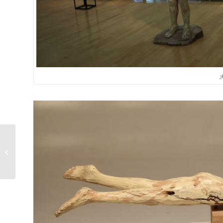
Hisaaki OHARA Wood
carving exhibition