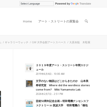
Powered by
Translate
Home
アート・ストリートの展覧会
ム
/
ギャラリーウォッチ
/
GW 大学会館アートスペース
/
大原央聡 木彫展
２０１９年度アート・ストリート年間スケジ
ュール
2019年6月4日 - 10:00 AM
文字のない物語はどこからきたのか 山本美
希研究室 Where did the wordless stories
come from? Miki Yamamoto Lab.
2026年2月7日 - 2:51 PM
芸術50周年記念企画～明和電機ナンセンスフ
ァクトリー in 筑波大学 明和電機の「梱包