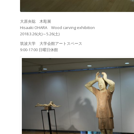
大原央聡 木彫展
Hisaaki OHARA Wood carving exhibition
2018.3.26(火)～5.26(土)
筑波大学 大学会館アートスペース
9:00-17:00 日曜日休館