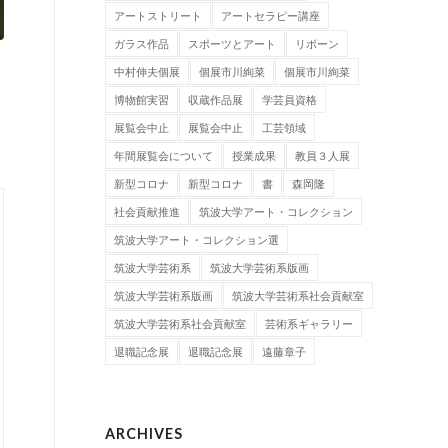
アートストリート
アートセラピー講座
ガラス作品
スポーツとアート
リボーン
中村伸夫個展
個展市川絢菜
個展市川絢菜
博物館実習
収蔵作品展
学芸員資格
展覧会中止
展覧会中止
工芸領域
年間展覧会について
授業成果
教員３人展
新型コロナ
新型コロナ
書
森岡隆
社会貢献推進
筑波大学アート・コレクション
筑波大学アート・コレクション選
筑波大学芸術系
筑波大学芸術系版画
筑波大学芸術系版画
筑波大学芸術系社会貢献室
筑波大学芸術系社会貢献室
芸術系ギャラリー
退職記念展
退職記念展
遠藤章子
ARCHIVES