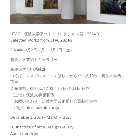
UTAC 筑波大学アート・コレクション選 2024-3
Selected Works from UTAC 2024-3
2024年12月2日（月）-3月7日（金）
筑波大学芸術系ギャラリー
筑波大学芸術系棟2F
つくばエクスプレス「つくば駅」からバス約10分「筑波大学西」
下車
入館無料／09:00→17:00／土･日･祝休日 休館
［主催］筑波大学 芸術系
［お問い合わせ］筑波大学芸術系社会貢献推進室
sct@geijutsu.tsukuba.ac.jp
December 2, 2024 – March 7, 2025
UT Institute of Art & Design Gallery
Admission Free