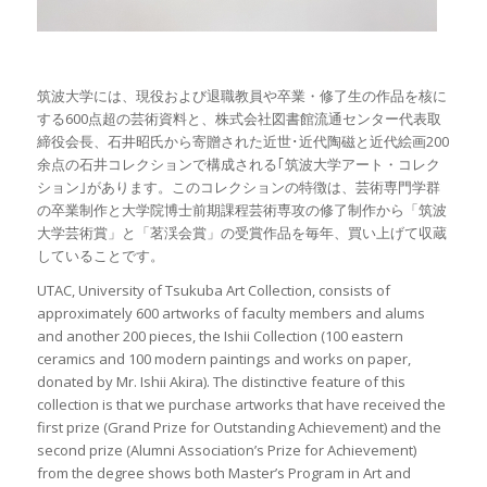
筑波大学には、現役および退職教員や卒業・修了生の作品を核に
する600点超の芸術資料と、株式会社図書館流通センター代表取
締役会長、石井昭氏から寄贈された近世･近代陶磁と近代絵画200
余点の石井コレクションで構成される｢筑波大学アート・コレク
ション｣があります。このコレクションの特徴は、芸術専門学群
の卒業制作と大学院博士前期課程芸術専攻の修了制作から「筑波
大学芸術賞」と「茗渓会賞」の受賞作品を毎年、買い上げて収蔵
していることです。
UTAC, University of Tsukuba Art Collection, consists of
approximately 600 artworks of faculty members and alums
and another 200 pieces, the Ishii Collection (100 eastern
ceramics and 100 modern paintings and works on paper,
donated by Mr. Ishii Akira). The distinctive feature of this
collection is that we purchase artworks that have received the
first prize (Grand Prize for Outstanding Achievement) and the
second prize (Alumni Association’s Prize for Achievement)
from the degree shows both Master’s Program in Art and