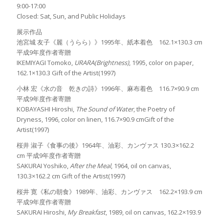
9:00-17:00
Closed: Sat, Sun, and Public Holidays
展示作品
池宮城 友子《麗（うらら）》1995年、紙本着色 162.1×130.3 cm
平成9年度作者寄贈
IKEMIYAGI Tomoko,
URARA(Brightness)
, 1995, color on paper,
162.1×130.3 Gift of the Artist(1997)
小林 宏《水の音 乾きの詩》1996年、麻布着色 116.7×90.9 cm
平成9年度作者寄贈
KOBAYASHI Hiroshi,
The Sound of Water
, the Poetry of
Dryness, 1996, color on linen, 116.7×90.9 cmGift of the
Artist(1997)
桜井 淑子《食事の後》1964年、油彩、カンヴァス 130.3×162.2
cm 平成9年度作者寄贈
SAKURAI Yoshiko,
After the Meal
, 1964, oil on canvas,
130.3×162.2 cm Gift of the Artist(1997)
桜井 寛《私の朝食》1989年、油彩、カンヴァス 162.2×193.9 cm
平成9年度作者寄贈
SAKURAI Hiroshi,
My Breakfast
, 1989, oil on canvas, 162.2×193.9